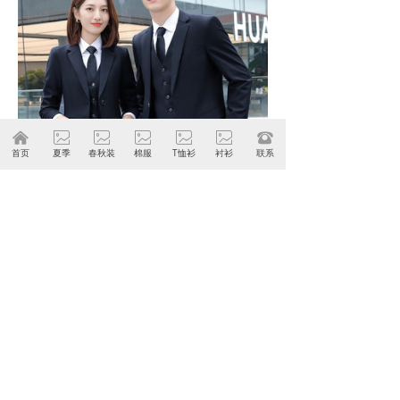
낀
ꂈ
ꂈ
ꂈ
ꂈ
ꂈ
뀰
首页
夏季
春秋装
棉服
T恤衫
衬衫
联系
嘉兴职业装西服西装嘉兴定制批发定做
加工嘉兴订做生产厂家- 优质的高档西
服去哪里定制？
锦星高级西装定制以身体为本，用上乘
的布料勾勒出男性的躯干和体态，优雅