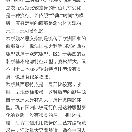
典”“时尚”二种版型。现在所说的韩版，
是衣服偏短比较瘦身的部位尺寸变化，
是一种流行。若依照“经典”“时尚”为模
版，度身定制的西服是您合体美观独一
无二，无可替代的。
欧版顾名思义指的是流传于欧洲国家的
西服版型，像法国意大利等国家的西服
版型就属于欧式版型。区别于美国的西
装版基本轮廓特征O 型，宽松肥大。又
不同于日本版型轮廓特点H 型没有宽
肩，也没有很多收腰。
欧版其西服特点是：肩部比较宽，收
腰，呈现倒梯形状，这种版型的诞生源
自于欧洲人身材高大，肩部宽阔的体
型。现在国内比较流行的是这种版型变
化的欧版，没有很宽的肩，同时还收
腰，后背二侧采用戤势的工艺方法隐藏
起来，活动量大穿着舒适，适合中国人