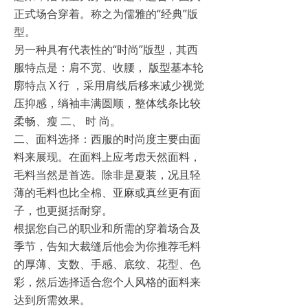
正式场合穿着。称之为儒雅的“经典”版
型。
另一种具有代表性的“时尚”版型，其西
服特点是：肩不宽、收腰， 版型基本轮
廓特点 X 行 ，采用肩线后移来减少视觉
压抑感，绱袖丰满圆顺，整体线条比较
柔畅、瘦 二、 时 尚。
二、面料选择：西服的时尚度主要由面
料来展现。在面料上应考虑天然面料，
毛料当然是首选。除非是夏装，况且轻
薄的毛料也比全棉、亚麻或真丝更有面
子，也更挺括耐穿。
根据您自己的职业和所需的穿着场合及
季节，告知大裁缝后他会为你推荐毛料
的厚薄、支数、手感、底纹、花型、色
彩，然后选择适合您个人风格的面料来
达到所需效果。