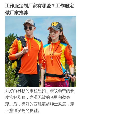
工作服定制厂家有哪些？工作服定
做厂家推荐
系好白衬衫的末粒纽扣，暗纹领带的长
度恰好及腰，光滑无皱的马甲勾勒身
形。后，熨好的西服裹起绅士风度，穿
上擦得发亮的皮鞋。