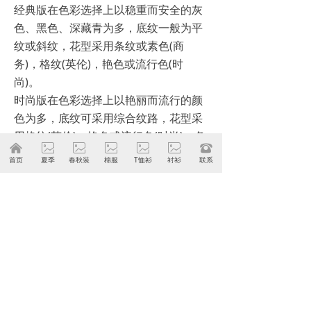
经典版在色彩选择上以稳重而安全的灰
色、黑色、深藏青为多，底纹一般为平
纹或斜纹，花型采用条纹或素色(商
务)，格纹(英伦)，艳色或流行色(时
尚)。
时尚版在色彩选择上以艳丽而流行的颜
色为多，底纹可采用综合纹路，花型采
用格纹(英伦)，艳色或流行色(时尚)，条
낀
ꂈ
ꂈ
ꂈ
ꂈ
ꂈ
뀰
纹或素色(商务)。
首页
夏季
春秋装
棉服
T恤衫
衬衫
联系
三、款式选择：取决于您的穿着场合和
时尚度。
1、领型：西装领，戗驳领, 青果领。有
宽窄之分，当然还有燕尾服其他 领型礼
服。
2、纽扣：有单排扣或双排扣,一粒扣或
两粒扣还有三粒扣。
3、开叉： 单开叉，双开叉，不开叉，