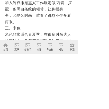
加入到双排扣嘉兴工作服定做,西装，搭
配一条黑白条纹的领带，让你摇身一
变，又酷又时尚，谁看了都忍不住多看
两眼。
三、米色
米色非常适合春夏季，在很多时尚达人
的街拍中，你都能看到米色的存在。米
낀
ꂈ
ꂈ
ꂈ
ꂈ
ꂈ
뀰
色不挑肤色，谁穿了都能穿出很好看的
首页
夏季
春秋装
棉服
T恤衫
衬衫
联系
感觉。不过由于米色给人轻松愉悦的感
觉，它更适合用来出席休闲的场合。
以上就是关于春季定制嘉兴工作服定做,
西装穿搭攻略，收好这份穿搭，提升你
的穿搭品味吧。
上一篇：
无
ꄴ
下一篇：
无
ꄲ